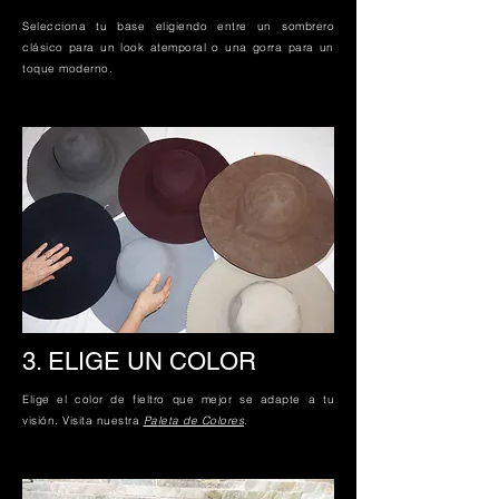
Selecciona tu base eligiendo entre un sombrero
clásico para un look atemporal o una gorra para un
toque moderno.
3. ELIGE UN COLOR
Elige el color de fieltro que mejor se adapte a tu
visión. Visita nuestra
Pa
leta de Colores
.