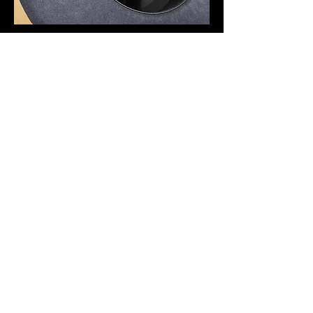
5. DETALLE INTERIOR
Personaliza el forro interior eligiendo entre tela
satinada negra o blanca.
6. ACCESORIOS
Personaliza tu sombrero con accesorios únicos:
bandas de cuero o ante, cordones, cadenas, plumas