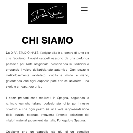
CHI SIAMO
Da DIPA STUDIO HATS, l'artigianalità è al centro di tutto ciò
che facciamo. I nostri cappelli nascono da una profonda
passione per l'arte artigianale, preservando le tradizioni e
onorando il valore dell'artigianato autentico. Ogni pezzo è
meticolosamente modellato, cucito e rifinito a mano,
garantendo che ogni cappello porti con sé un'anima, una
storia e un carattere unico.
I nostri prodotti sono realizzati in Spagna, seguendo le
raffinate tecniche italiane, perfezionate nel tempo. Il nostro
obiettivo è che ogni pezzo sia una vera rappresentazione
della qualità, ottenuta attraverso l'attenta selezione dei
migliori materiali provenienti da Italia, Portogallo e Spagna.
Crediamo che un cappello sia più di un semplice