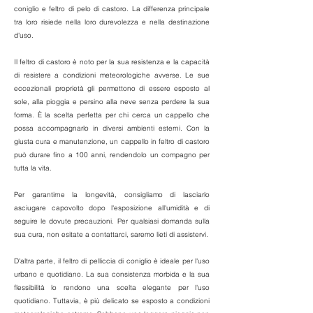
coniglio e feltro di pelo di castoro. La differenza principale
tra loro risiede nella loro durevolezza e nella destinazione
d'uso.
Il feltro di castoro è noto per la sua resistenza e la capacità
di resistere a condizioni meteorologiche avverse. Le sue
eccezionali proprietà gli permettono di essere esposto al
sole, alla pioggia e persino alla neve senza perdere la sua
forma. È la scelta perfetta per chi cerca un cappello che
possa accompagnarlo in diversi ambienti esterni. Con la
giusta cura e manutenzione, un cappello in feltro di castoro
può durare fino a 100 anni, rendendolo un compagno per
tutta la vita.
Per garantirne la longevità, consigliamo di lasciarlo
asciugare capovolto dopo l'esposizione all'umidità e di
seguire le dovute precauzioni. Per qualsiasi domanda sulla
sua cura, non esitate a contattarci, saremo lieti di assistervi.
D'altra parte, il feltro di pelliccia di coniglio è ideale per l'uso
urbano e quotidiano. La sua consistenza morbida e la sua
flessibilità lo rendono una scelta elegante per l'uso
quotidiano. Tuttavia, è più delicato se esposto a condizioni